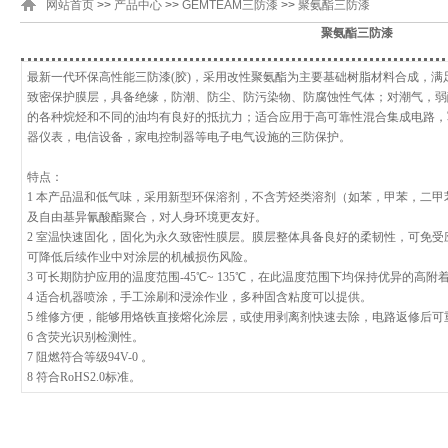
网站首页
>>
产品中心
>>
GEMTEAM三防漆
>>
聚氨酯三防漆
聚氨酯三防漆
最新一代环保高性能三防漆(胶)，采用改性聚氨酯为主要基础树脂材料合成，
致密保护膜层，具备绝缘，防潮、防尘、防污染物、防腐蚀性气体；对潮气，弱
的各种烷烃和不同的油均有良好的抵抗力；适合应用于高可靠性混合集成电路，
器仪表，电信设备，家电控制器等电子电气设施的三防保护。
特点：
1 本产品温和低气味，采用新型环保溶剂，不含芳烃类溶剂（如苯，甲苯，二
及自由基异氰酸酯聚合，对人身环境更友好。
2 室温快速固化，固化为永久致密性膜层。膜层整体具备良好的柔韧性，可免
可降低后续作业中对涂层的机械损伤风险。
3 可长期防护应用的温度范围-45℃~ 135℃，在此温度范围下均保持优异的高
4 适合机器喷涂，手工涂刷和浸涂作业，多种固含粘度可以提供。
5 维修方便，能够用烙铁直接熔化涂层，或使用剥离剂快速去除，电路返修后可
6 含荧光识别检测性。
7 阻燃符合等级94V-0 。
8 符合RoHS2.0标准。