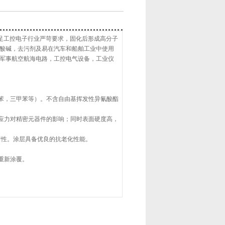
满足工控电子行业严苛要求，固化后形成高分子
酸碱，去污剂及易在汽车和船舶工业中使用
军事航空航海电路，工控电气设备，工业仪
甲苯，三甲苯等）。不含自由基挥发性异氰酸酯
受应力对精密元器件的影响；同时表面硬度高，
附着性。涂层具备优良的抗老化性能。
重新涂覆。