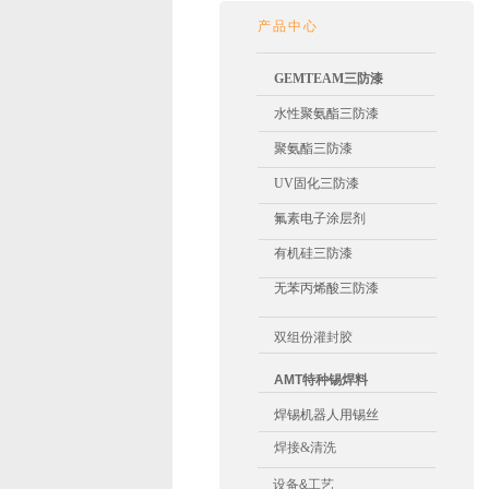
产品中心
GEMTEAM
三防漆
水性聚氨酯
三防漆
聚氨酯
三防漆
UV固化三防漆
氟素电子涂层剂
有机硅三防漆
无苯丙烯酸
三防漆
双组份灌封胶
AMT特种锡焊料
焊锡机器人用锡丝
焊接&清洗
设备&工艺