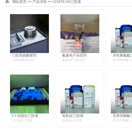
网站首页
>>
产品详情
>>
GEMTEAM三防漆
三防高效解胶剂
氟素电子涂层剂
水性聚氨酯
三防稀释清洗剂
氟素电子涂层剂
水性聚氨酯三
UV光固化三防漆
有机硅三防漆
无苯丙烯酸
UV光固三防漆
有机硅三防漆
无苯丙烯酸三