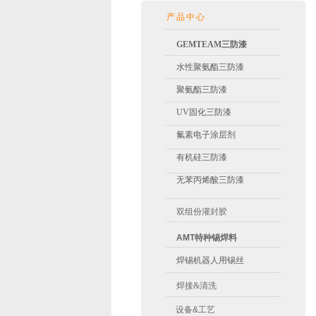
产品中心
GEMTEAM
三防漆
水性聚氨酯
三防漆
聚氨酯
三防漆
UV固化三防漆
氟素电子涂层剂
有机硅三防漆
无苯丙烯酸
三防漆
双组份灌封胶
AMT特种锡焊料
焊锡机器人用锡丝
焊接&清洗
设备&工艺