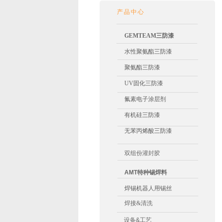
产品中心
GEMTEAM
三防漆
水性聚氨酯
三防漆
聚氨酯
三防漆
UV固化三防漆
氟素电子涂层剂
有机硅三防漆
无苯丙烯酸
三防漆
双组份灌封胶
AMT特种锡焊料
焊锡机器人用锡丝
焊接&清洗
设备&工艺