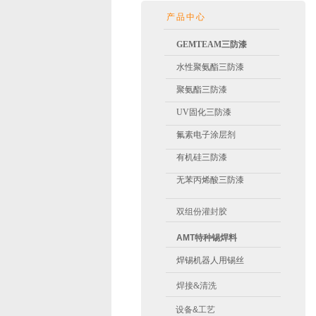
产品中心
GEMTEAM
三防漆
水性聚氨酯
三防漆
聚氨酯
三防漆
UV固化三防漆
氟素电子涂层剂
有机硅三防漆
无苯丙烯酸
三防漆
双组份灌封胶
AMT特种锡焊料
焊锡机器人用锡丝
焊接&清洗
设备&工艺